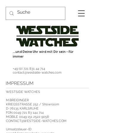
...und Deine Uhr wird mit Dir sein - Für
immer
+49 (0) 721 831 44 714
contact@westside-watches.com
IMPRESSUM
WESTSIDE WATCHES
M.BREIDINGER
​KRIEGSSTRASSE 252 / Showroom
D-76135 KARLSRUHE
FON
0049 721 83 144 714
MOBILE
0049 151 2522 9058
CONTACT@WESTSIDE-WATCHES.COM
Umsatzsteuer-ID