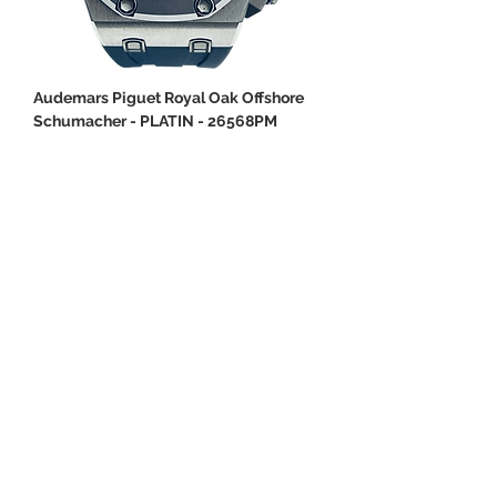
Audemars Piguet Royal Oak Offshore
Schumacher - PLATIN - 26568PM
Preis
174.900,00 €
1
/
1
SHOP
Cookies
Impressum
Datenschut
z & AGB